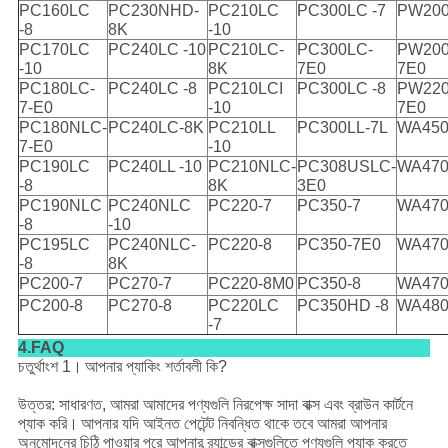
PC160LC
PC230NHD-
PC210LC
PC300LC -7
PW200
-8
8K
-10
PC170LC
PC240LC -10
PC210LC-
PC300LC-
PW200
-10
8K
7E0
7E0
PC180LC-
PC240LC -8
PC210LCI
PC300LC -8
PW220
7-E0
-10
7E0
PC180NLC-
PC240LC-8K
PC210LL
PC300LL-7L
WA450
7-E0
-10
PC190LC
PC240LL -10
PC210NLC-
PC308USLC-
WA470
-8
8K
3E0
PC190NLC
PC240NLC
PC220-7
PC350-7
WA470
-8
-10
PC195LC
PC240NLC-
PC220-8
PC350-7E0
WA470
-8
8K
PC200-7
PC270-7
PC220-8M0
PC350-8
WA470
PC200-8
PC270-8
PC220LC
PC350HD -8
WA480
-7
4.FAQ
চতুর্থাংশ 1।
আপনার প্যাকিং শর্তাবলী কি?
উত্তর: সাধারণত, আমরা আমাদের পণ্যগুলি নিরপেক্ষ সাদা বাক্স এবং ব্রাউন কার্টনে
প্যাক করি।
আপনার যদি আইনত পেটেন্ট নিবন্ধিত থাকে তবে আমরা আপনার
অনুমোদনের চিঠি পাওয়ার পরে আপনার ব্র্যান্ডের বাক্সগুলিতে পণ্যগুলি প্যাক করতে