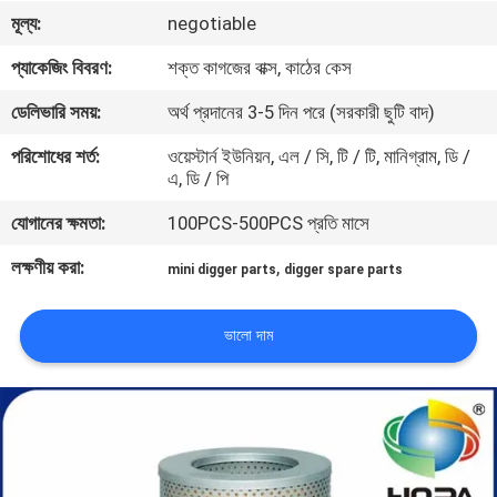
নিয়ন্ত্রণ
মূল্য:
negotiable
প্যাকেজিং বিবরণ:
শক্ত কাগজের বাক্স, কাঠের কেস
সাইট
ডেলিভারি সময়:
অর্থ প্রদানের 3-5 দিন পরে (সরকারী ছুটি বাদ)
ম্যাপ
পরিশোধের শর্ত:
ওয়েস্টার্ন ইউনিয়ন, এল / সি, টি / টি, মানিগ্রাম, ডি /
এ, ডি / পি
PRIVACY
যোগানের ক্ষমতা:
100PCS-500PCS প্রতি মাসে
POLICY
লক্ষণীয় করা:
,
mini digger parts
digger spare parts
ভালো দাম