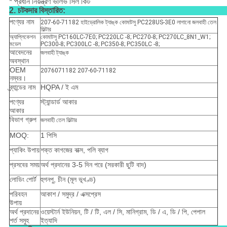
* প্রধান নিয়ন্ত্রণ ভালভ সিল কিট
2. চটকদার বিস্তারিত:
পণ্যের নাম
207-60-71182 হাইড্রোলিক ট্যাঙ্ক কোমাটসু PC228US-3E0 লাগানো জলবাহী তেল
ফিল্টার
অ্যাপ্লিকেশন
কোমাটসু PC160LC-7E0; PC220LC -8; PC270-8; PC270LC_8N1_W1;
মডেল
PC300-8; PC300LC -8; PC350-8; PC350LC -8;
আবেদনের
জলবাহী ট্যাঙ্ক
অবস্থান
OEM
2076071182 207-60-71182
নম্বর।
ব্র্যান্ডের নাম
HQPA / ই এম
পণ্যের
স্ট্যান্ডার্ড আকার
আকার
বিভাগ গ্রুপ
জলবাহী তেল ফিল্টার
MOQ:
1 পিসি
প্যাকিং উপায়
শক্ত কাগজের বাক্স, পলি ব্যাগ
প্রসবের সময়
অর্থ প্রদানের 3-5 দিন পরে (সরকারী ছুটি বাদ)
লোডিং পোর্ট
হুগনপু, চীন (মূল ভূখণ্ড)
পরিবহন
আকাশ / সমুদ্র / এক্সপ্রেস
উপায়
অর্থ প্রদানের
ওয়েস্টার্ন ইউনিয়ন, টি / টি, এল / সি, মানিগ্রাম, ডি / এ, ডি / পি, পেপাল
শর্ত সমুহ
ইত্যাদি