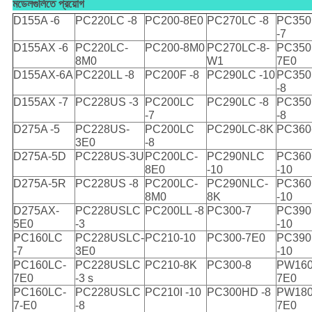
মডেলগুলিতে প্রয়োগ
D155A -6
PC220LC -8
PC200-8E0
PC270LC -8
PC350
-7
D155AX -6
PC220LC-
PC200-8M0
PC270LC-8-
PC350
8M0
W1
7E0
D155AX-6A
PC220LL -8
PC200F -8
PC290LC -10
PC350
-8
D155AX -7
PC228US -3
PC200LC
PC290LC -8
PC35
-7
-8
D275A -5
PC228US-
PC200LC
PC290LC-8K
PC360
3E0
-8
D275A-5D
PC228US-3U
PC200LC-
PC290NLC
PC360
8E0
-10
-10
D275A-5R
PC228US -8
PC200LC-
PC290NLC-
PC36
8M0
8K
-10
D275AX-
PC228USLC
PC200LL -8
PC300-7
PC390
5E0
-3
-10
PC160LC
PC228USLC-
PC210-10
PC300-7E0
PC390
-7
3E0
-10
PC160LC-
PC228USLC
PC210-8K
PC300-8
PW160
7E0
-3 s
7E0
PC160LC-
PC228USLC
PC210I -10
PC300HD -8
PW180
7-E0
-8
7E0