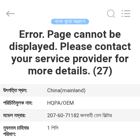
Road
Enterprise
Management
Services
Co.,
খনক খুচরা যন্ত্রাংশ
Ltd..
All
Error. Page cannot be
বাড়ি
Rights
Reserved.
displayed. Please contact
পণ্য
your service provider for
more details. (27)
আমাদের
সম্পর্কে
উৎপত্তি স্থল:
China(mainland)
কারখানা
পরিচিতিমুলক নাম:
HQPA/OEM
ভ্রমণ
মডেল নম্বার:
207-60-71182 জলবাহী তেল ফিল্টার
ন্যূনতম চাহিদার
1 পিসি
মান
পরিমাণ: