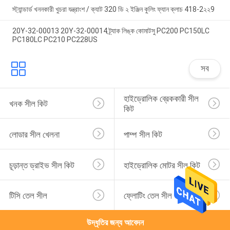
স্ট্যান্ডার্ড খননকারী খুচরা যন্ত্রাংশ / ক্যাট 320 ডি ২ ইঞ্জিন কুলিং ফ্যান ক্লাচ 418-2২২9
20Y-32-00013 20Y-32-00014 ট্র্যাক লিঙ্ক কোমাটসু PC200 PC150LC
PC180LC PC210 PC228US
সব
হাইড্রোলিক ব্রেককারী সীল 
খনক সীল কিট
কিট
লোডার সীল খেলনা
পাম্প সীল কিট
চূড়ান্ত ড্রাইভ সীল কিট
হাইড্রোলিক মোটর সীল কিট
টিসি তেল সীল
ফ্লোটিং তেল সীল
উদ্ধৃতির জন্য আবেদন