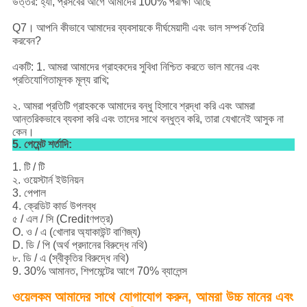
উত্তর: হ্যাঁ, প্রসবের আগে আমাদের 100% পরীক্ষা আছে
Q7।
আপনি কীভাবে আমাদের ব্যবসায়কে দীর্ঘমেয়াদী এবং ভাল সম্পর্ক তৈরি
করবেন?
একটি: 1. আমরা আমাদের গ্রাহকদের সুবিধা নিশ্চিত করতে ভাল মানের এবং
প্রতিযোগিতামূলক মূল্য রাখি;
২. আমরা প্রতিটি গ্রাহককে আমাদের বন্ধু হিসাবে শ্রদ্ধা করি এবং আমরা
আন্তরিকভাবে ব্যবসা করি এবং তাদের সাথে বন্ধুত্ব করি, তারা যেখানেই আসুক না
কেন।
5. পেমেন্ট শর্তাদি:
1. টি / টি
২. ওয়েস্টার্ন ইউনিয়ন
3. পেপাল
4. ক্রেডিট কার্ড উপলব্ধ
৫ / এল / সি (Creditণপত্র)
O. ও / এ (খোলার অ্যাকাউন্ট বাণিজ্য)
D. ডি / পি (অর্থ প্রদানের বিরুদ্ধে নথি)
৮. ডি / এ (স্বীকৃতির বিরুদ্ধে নথি)
9. 30% আমানত, শিপমেন্টের আগে 70% ব্যালেন্স
ওয়েলকম আমাদের সাথে যোগাযোগ করুন, আমরা উচ্চ মানের এবং