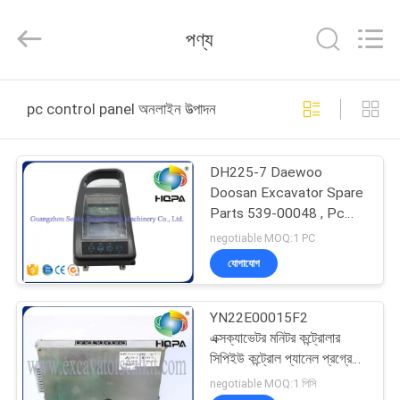
Road
Enterprise
Management
পণ্য
Services
Co.,
Ltd..
All
বাড়ি
Rights
Reserved.
pc control panel অনলাইন উত্পাদন
পণ্য
DH225-7 Daewoo
Doosan Excavator Spare
আমাদের
Parts 539-00048 , Pc
Control Panel
সম্পর্কে
negotiable MOQ:1 PC
যোগাযোগ
কারখানা
YN22E00015F2
ভ্রমণ
এক্সক্যাভেটর মনিটর কন্ট্রোলার
সিপিইউ কন্ট্রোল প্যানেল প্রগ্রেড
SK200-2 SK200-5
মান
negotiable MOQ:1 পিসি