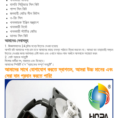
খননকারী মনিটর
বালতি সিলিন্ডার সিল কিট
পাম্প সিল কিট
জলবাহী মোটর সীল কিটস
ও-রিং সিল
খননকারক ইঞ্জিন যন্ত্রাংশ
খননকারী টার্বো
খননকারী স্টার্টার মোটর
ভালভ সিল কিট
আমাদের সেবাসমূহ
1. জিজ্ঞাসাবাদের 24 ঘন্টার মধ্যে উত্তর দেওয়া হয়েছে
আপনি যদি আমাদের পণ্য চান তবে আমাদের কাছে তদন্ত পাঠাতে দ্বিধা করবেন না। আমরা যত তাড়াতাড়ি সম্ভব
উত্তর দেওয়ার জন্য যথাসাধ্য চেষ্টা করব এবং এখানে আরও লাভ অর্জনে আপনাকে সহায়তা করব
2. মোট গ্রাহক সন্তুষ্টি
সিঙ্গোর কর্মীরা সৎ, দায়বদ্ধ এবং বিবেচ্য।
আমাদের স্পিরিটি হ'ল "গ্রাহকের সম্পূর্ণ সন্তুষ্টি"।
আমাদের সাথে যোগাযোগ করতে স্বাগতম, আমরা উচ্চ মানের এবং
সেরা দাম প্রদান করতে পারি!