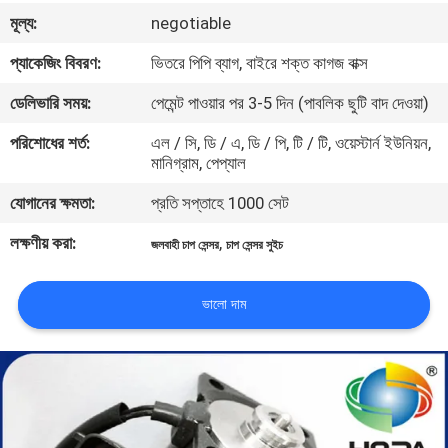
নিয়ন্ত্রণ
মূল্য:
negotiable
প্যাকেজিং বিবরণ:
ভিতরে পিপি ব্যাগ, বাইরে শক্ত কাগজ বাক্স
সাইট
ডেলিভারি সময়:
পেমেন্ট পাওয়ার পর 3-5 দিন (পাবলিক ছুটি বাদ দেওয়া)
ম্যাপ
পরিশোধের শর্ত:
এল / সি, ডি / এ, ডি / পি, টি / টি, ওয়েস্টার্ন ইউনিয়ন,
মানিগ্রাম, পেপ্যাল
PRIVACY
যোগানের ক্ষমতা:
প্রতি সপ্তাহে 1000 সেট
POLICY
লক্ষণীয় করা:
,
জলবাহী চাপ সেন্সর
চাপ সেন্সর সুইচ
ভালো দাম