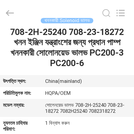
Road
Enterprise
Management
Services
Co.,
খননকারী Solenoid ভালভ
Ltd..
All
708-2H-25240 708-23-18272
বাড়ি
Rights
Reserved.
খনন ইঞ্জিন যন্ত্রাংশের জন্য প্রধান পাম্প
পণ্য
খননকারী সোলোনয়েড ভালভ PC200-3
PC200-6
আমাদের
সম্পর্কে
উৎপত্তি স্থল:
China(mainland)
পরিচিতিমুলক নাম:
HQPA/OEM
কারখানা
মডেল নম্বার:
সোলেনয়েড ভালভ 708-2H-25240 708-23-
ভ্রমণ
18272 7082H25240 7082318272
ন্যূনতম চাহিদার
1 বিন্যাস করুন
মান
পরিমাণ: