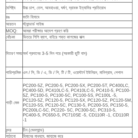
বৈশিষ্ট্য
উচ্চ চাপ, তেল, আবহাওয়া, ঘর্ষণ, দ্রাবক ইত্যাদির প্রতিরোধ
রঙ
ফটো হিসাবে
আয়তন
স্ট্যান্ডার্ড সাইজ
MOQ:
আমরা পরীক্ষার আদেশ গ্রহণ করি
বোঁচকা
ভিতরে পিপি ব্যাগ, বাইরে শক্ত কাগজের বাক্স
বিতরণ সময়
অর্থ প্রদানের 3-5 দিন পরে (সরকারী ছুটি বাদ)
পারিশ্রমিক
এল / সি, ডি / এ, ডি / পি, টি / টি, ওয়েস্টার্ন ইউনিয়ন, মানিগ্রাম, পেপাল
PC200-5Z, PC200-5, PC200-5X, PC200-5T, PC400LC,
PC400-5D, PC410LC-5, PC410LC-5, PC410-5, PC100-
5Z, PC100-5, PC100-5C, PC100-5S, PC100L -5,
PC120-5Z, PC120-5, PC120-5X, PC120-5Z, PC120-5M,
গাড়ী মেক
PC120-5S, PC120-5C, PC130-5, PC200-5S, PC150-5,
PC200LC-5C, PC220- 5C, PC300-5C, PC310-5,
PC400-5, PC650-5, PC710SE -5, CD110R -1, CD110R
-1
বন্দর
চীন (মেনল্যান্ড)
পাঠানো
বিমানের মাধ্যমে, জাহাজে করে