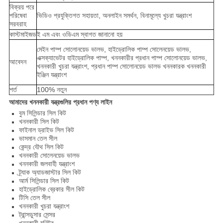
বিক্রয় পরে
পরিষেবা
ভিডিও প্রযুক্তিগত সহায়তা, অনলাইন সমর্থন, বিনামূল্যে খুচরা যন্ত্রাংশ
সরবরাহ
কাস্টমাইজড
ই এম এবং ওডিএম স্বাগত জানানো হয়
মেইন পাম্প সোলোনয়েড ভালভ, হাইড্রোলিক পাম্প সোলেনয়েড ভালভ,
এক্সক্যাভেটর হাইড্রোলিক পাম্প, খননকারীর প্রধান পাম্প সোলোনয়েড ভালভ,
আবেদন
খননকারী খুচরা যন্ত্রাংশ, প্রধান পাম্প সোলোনয়েড ভালভ খননকারক খননকারী
ইঞ্জিন যন্ত্রাংশ
শর্ত
100% নতুন
আমাদের খননকারী যন্ত্রগুলির প্রধান পণ্য লাইন
বুম সিলিন্ডার সিল কিট
খননকারী সিল কিট
ফাইনাল ড্রাইভ সিল কিট
ভাসমান তেল সীল
কেন্দ্র যৌথ সিল কিট
খননকারী সোলেনয়েড ভালভ
খননকারী জলবাহী যন্ত্রাংশ
ট্র্যাক অ্যাডজাস্টার সিল কিট
আর্ম সিলিন্ডার সিল কিট
হাইড্রোলিক ব্রেকার সীল কিট
টিসি তেল সীল
খননকারী খুচরা যন্ত্রাংশ
ট্রান্সডুসার সেন্সর