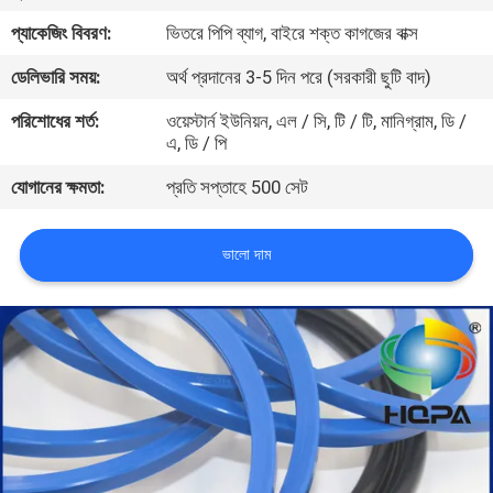
নিয়ন্ত্রণ
প্যাকেজিং বিবরণ:
ভিতরে পিপি ব্যাগ, বাইরে শক্ত কাগজের বাক্স
ডেলিভারি সময়:
অর্থ প্রদানের 3-5 দিন পরে (সরকারী ছুটি বাদ)
সাইট
পরিশোধের শর্ত:
ওয়েস্টার্ন ইউনিয়ন, এল / সি, টি / টি, মানিগ্রাম, ডি /
ম্যাপ
এ, ডি / পি
যোগানের ক্ষমতা:
প্রতি সপ্তাহে 500 সেট
PRIVACY
POLICY
ভালো দাম