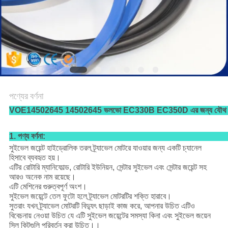
পণ্যের বর্ণনা
VOE14502645 14502645 ভলভো EC330B EC350D এর জন্য যৌথ সিল 
1. পণ্য বর্ণনা:
সুইভেল জয়েন্ট হাইড্রোলিক তরল ট্র্যাভেল মোটরে যাওয়ার জন্য একটি চ্যানেল
হিসাবে ব্যবহৃত হয়।
এটির রোটারি ম্যানিফোল্ড, রোটারি ইউনিয়ন, সেন্টার সুইভেল এবং সেন্টার জয়েন্ট সহ
আরও অনেক নাম রয়েছে।
এটি মেশিনের গুরুত্বপূর্ণ অংশ।
সুইভেল জয়েন্টে তেল ফুটো হলে ট্র্যাভেল মোটরটির শক্তি হারাবে।
সুতরাং যখন ট্র্যাভেল মোটরটি বিদ্যুৎ ছাড়াই কাজ করে, আপনার উচিত এটিও
বিবেচনায় নেওয়া উচিত যে এটি সুইভেল জয়েন্টের সমস্যা কিনা এবং সুইভেল জয়েন
সিল কিটগুলি পরিবর্তন করা উচিত।
।