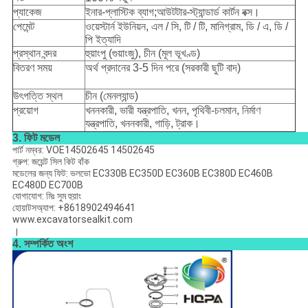
প্যাকেজ
ইনার-প্লাস্টিক ব্যাগ;আউটটার-স্ট্যান্ডার্ড কার্টন বক্স।
পেমেন্ট
ওয়েস্টার্ন ইউনিয়ন, এল / সি, টি / টি, মানিগ্রাম, ডি / এ, ডি /
পি ইত্যাদি
প্রস্থান বন্দর
হুয়াংপু (গুয়াংজু), চীন (মূল ভূখণ্ড)
বিতরণ সময়
অর্থ প্রদানের 3-5 দিন পরে (সরকারী ছুটি বাদ)
উৎপত্তি স্থল
চীন (মেনল্যান্ড)
প্রয়োগ
খননকারী, ভারী যন্ত্রপাতি, খনন, পৃথিবী-চলমান, নির্মাণ
যন্ত্রপাতি, খননকারী, গাড়ি, ট্রাক।
3. ফিট মডেল
পার্ট নম্বর: VOE14502645 14502645
গ্রুপ: জয়েন্ট সিল কিট বাঁক
মডেলের জন্য ফিট: ভলভো EC330B EC350D EC360B EC380D EC460B
EC480D EC700B
যোগাযোগ: মিঃ সুম হুয়াং
হোয়াটসঅ্যাপ: +8618902494641
www.excavatorsealkit.com
।
4. সম্পর্কিত অংশ