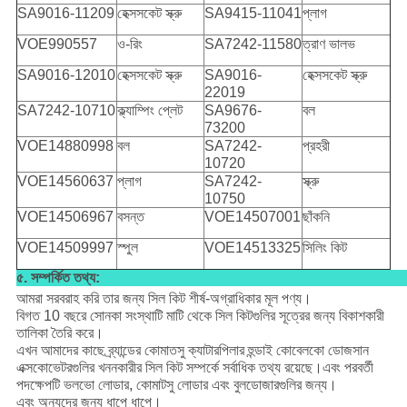
SA9016-11209
হেক্সসকেট স্ক্রু
SA9415-11041
প্লাগ
VOE990557
ও-রিং
SA7242-11580
ত্রাণ ভালভ
SA9016-12010
হেক্সসকেট স্ক্রু
SA9016-
হেক্সসকেট স্ক্রু
22019
SA7242-10710
ক্ল্যাম্পিং প্লেট
SA9676-
বল
73200
VOE14880998
বল
SA7242-
প্রহরী
10720
VOE14560637
প্লাগ
SA7242-
স্ক্রু
10750
VOE14506967
বসন্ত
VOE14507001
ছাঁকনি
VOE14509997
স্পুল
VOE14513325
সিলিং কিট
৫. সম্পর্কিত তথ্য:
আমরা সরবরাহ করি তার জন্য সিল কিট শীর্ষ-অগ্রাধিকার মূল পণ্য।
বিগত 10 বছরে সোনকা সংস্থাটি মাটি থেকে সিল কিটগুলির সূত্রের জন্য বিকাশকারী
তালিকা তৈরি করে।
এখন আমাদের কাছে ব্র্যান্ডের কোমাতসু ক্যাটারপিলার হুন্ডাই কোবেলকো ডোজসান
এক্সকোভেটরগুলির খননকারীর সিল কিট সম্পর্কে সর্বাধিক তথ্য রয়েছে।এবং পরবর্তী
পদক্ষেপটি ভলভো লোডার, কোমাটসু লোডার এবং বুলডোজারগুলির জন্য।
এবং অন্যদের জন্য ধাপে ধাপে।