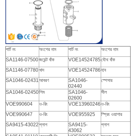
পার্ট নং
অংশের নাম
পার্ট নং
অংশের নাম
SA1146-07500
জয়েন্ট বাঁক
VOE14524785
যৌথ বাঁক
SA1146-07780
খাদ
VOE14524786
হাব
SA1046-02431
আবরণ
SA1046-
স্পেসার
02440
SA1046-02450
শিম
SA1046-
সীল
02600
VOE990604
ও-রিং
VOE13960246
ও-রিং
VOE990647
ও-রিং
VOE955925
স্প্রিং ওয়াশার
SA9415-43022
প্লাগ
SA9415-
প্লাগ
43062