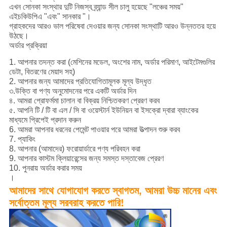
এখন সোনকা সংস্থার দুটি নিজস্ব ব্র্যান্ড সীল চালু হয়েছে "লঞ্চের সময়"
এইচকিউপিএ "এবং" সানকার "।
গ্রাহকদের আরও ভাল পরিষেবা দেওয়ার জন্য সোনকা সংস্থাটি আরও উন্নততর হয়ে
উঠছে।
অর্ডার প্রক্রিয়া
1. আপনার তদন্ত করা (মেশিনের মডেল, অংশের নাম, অর্ডার পরিমাণ, আইটেমগুলির
ডেটা, বিতরণের মেয়াদ সহ)
2. আপনার জন্য আমাদের প্রতিযোগিতামূলক মূল্য উদ্ধৃত
৩.উক্তি বা পণ্য অনুমোদনের পরে একটি অর্ডার দিন
৪. আমরা প্রোফর্মমা চালান বা বিক্রয় নিশ্চিতকরণ প্রেরণ করব
৫. আপনি টি / টি বা এল / সি বা ওয়েস্টার্ন ইউনিয়ন বা ইসক্রো দ্বারা ব্যাংকের
মাধ্যমে প্রিপেই প্রদান করুন
6. আমরা আপনার ধরনের পেমেন্ট পাওয়ার পরে আমরা উত্পাদন শুরু করব
7. প্যাকিং
8. আপনার (আমাদের) ফরোয়ার্ডারে পণ্য পরিবহন করা
9. আপনার কাস্টম ক্লিয়ারেন্সের জন্য সমস্ত দস্তাবেজ প্রেরণ
10. পুনরায় অর্ডার করার সময়
।
আমাদের সাথে যোগাযোগ করতে স্বাগতম, আমরা উচ্চ মানের এবং
সর্বোত্তম মূল্য সরবরাহ করতে পারি!