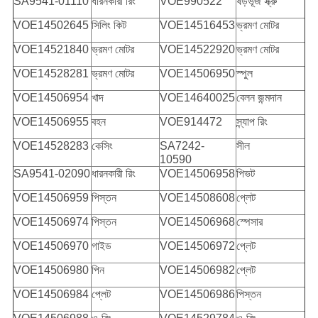
SA9541-01110
ধারনকারী রিং
VOE990522
ষড়ভূজ স্ক্রু
VOE14502645
সিলিং কিট
VOE14516453
ভ্রমণ মোটর
VOE14521840
ভ্রমণ মোটর
VOE14522920
ভ্রমণ মোটর
VOE14528281
ভ্রমণ মোটর
VOE14506950
স্পুল
VOE14506954
খাদ
VOE14640025
বেলন জন্মদান
VOE14506955
বহন
VOE914472
স্ন্যাপ রিং
VOE14528283
কেসিং
SA7242-
সীল
10590
SA9541-02090
ধারনকারী রিং
VOE14506958
পিভট
VOE14506959
পিস্তন
VOE14508608
প্লেট
VOE14506974
পিস্তন
VOE14506968
স্পেসার
VOE14506970
গাইড
VOE14506972
প্লেট
VOE14506980
পিন
VOE14506982
প্লেট
VOE14506984
প্লেট
VOE14506986
পিস্তন