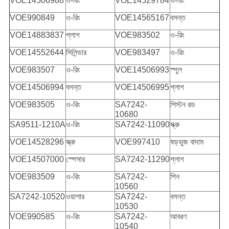
VOE14506988
ও-রিং
VOE14529784
ও-রিং
VOE990849
ও-রিং
VOE14565167
বসন্ত
VOE14883837
প্লাগ
VOE983502
ও-রিং
VOE14552644
সিলিন্ডার
VOE983497
ও-রিং
VOE983507
ও-রিং
VOE14506993
স্পুল
VOE14506994
বসন্ত
VOE14506995
প্লাগ
VOE983505
ও-রিং
SA7242-
পিস্টন রড
10680
SA9511-1210A
ও-রিং
SA7242-11090
স্ক্রু
VOE14528296
স্ক্রু
VOE997410
ষড়ভুজ বাদাম
VOE14507000
স্পেসার
SA7242-11290
প্লাগ
VOE983509
ও-রিং
SA7242-
পিন
10560
SA7242-10520
ওয়াশার
SA7242-
বসন্ত
10530
VOE990585
ও-রিং
SA7242-
আবরণ
10540