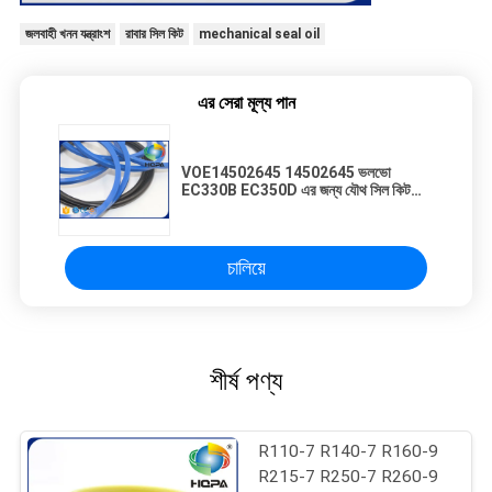
জলবাহী খনন যন্ত্রাংশ
রাবার সিল কিট
mechanical seal oil
এর সেরা মূল্য পান
VOE14502645 14502645 ভলভো
EC330B EC350D এর জন্য যৌথ সিল কিট
বাঁকানো
চালিয়ে
শীর্ষ পণ্য
R110-7 R140-7 R160-9
R215-7 R250-7 R260-9