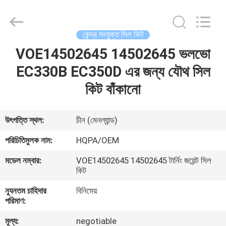
Road
Enterprise
Management
Services
Co.,
কেন্দ্র সংযুক্ত সিল কিট
Ltd..
All
VOE14502645 14502645 ভলভো
বাড়ি
Rights
Reserved.
EC330B EC350D এর জন্য যৌথ সিল
পণ্য
কিট বাঁকানো
আমাদের
উৎপত্তি স্থল:
চীন (মেনল্যান্ড)
সম্পর্কে
পরিচিতিমুলক নাম:
HQPA/OEM
মডেল নম্বার:
VOE14502645 14502645 টার্নিং জয়েন্ট সিল
কারখানা
কিট
ভ্রমণ
ন্যূনতম চাহিদার
বিনিমেয়
পরিমাণ:
মান
মূল্য:
negotiable